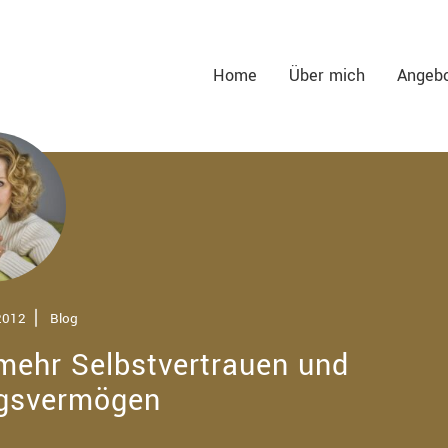
Home
Über mich
Angeb
2012
⎢
Blog
mehr Selbstvertrauen und
gsvermögen